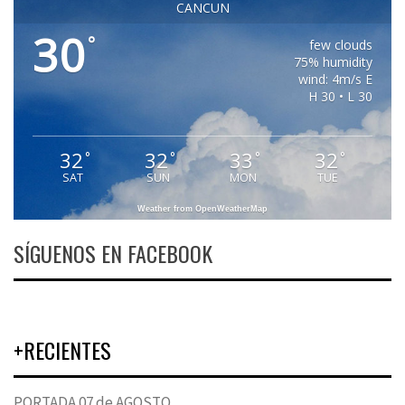
CANCUN
30
°
few clouds
75% humidity
wind: 4m/s E
H 30 • L 30
32
32
33
32
°
°
°
°
SAT
SUN
MON
TUE
Weather from OpenWeatherMap
SÍGUENOS EN FACEBOOK
+RECIENTES
PORTADA 07 de AGOSTO