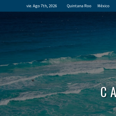
Skip
vie. Ago 7th, 2026
Quintana Roo
México
to
content
C