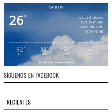
CANCUN
26
°
overcast clouds
83% humidity
wind: 2m/s NE
H 26 • L 26
32
33
32
32
°
°
°
°
FRI
SAT
SUN
MON
Weather from OpenWeatherMap
SÍGUENOS EN FACEBOOK
+RECIENTES