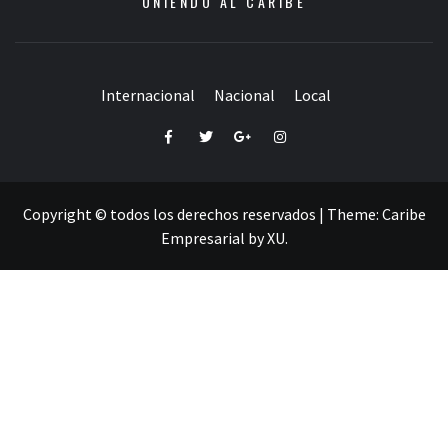
UNIENDO AL CARIBE
Internacional
Nacional
Local
Facebook
Twitter
Google+
Instagram
Copyright © todos los derechos reservados
|
Theme:
Caribe
Empresarial
by
XU
.