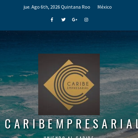
Skip
jue. Ago 6th, 2026
Quintana Roo
México
to
content
Facebook
Twitter
Google+
Instagram
CARIBEMPRESARIA
UNIENDO AL CARIBE