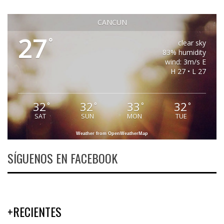
CANCUN
27
°
clear sky
83% humidity
wind: 3m/s E
H 27 • L 27
32
32
33
32
°
°
°
°
SAT
SUN
MON
TUE
Weather from OpenWeatherMap
SÍGUENOS EN FACEBOOK
+RECIENTES