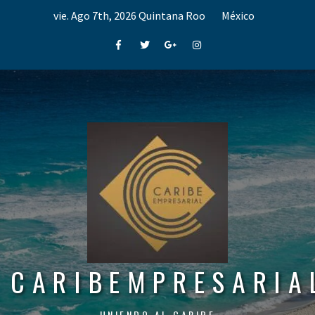
Skip
vie. Ago 7th, 2026
Quintana Roo
México
to
content
Facebook
Twitter
Google+
Instagram
CARIBEMPRESARIA
UNIENDO AL CARIBE