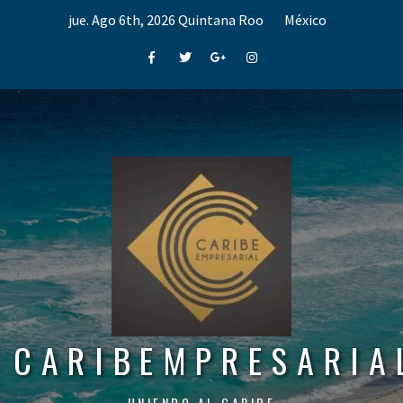
Skip
jue. Ago 6th, 2026
Quintana Roo
México
to
content
Facebook
Twitter
Google+
Instagram
CARIBEMPRESARIA
UNIENDO AL CARIBE