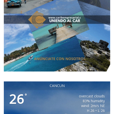
CANCUN
26
°
overcast clouds
83% humidity
wind: 2m/s NE
H 26 • L 26