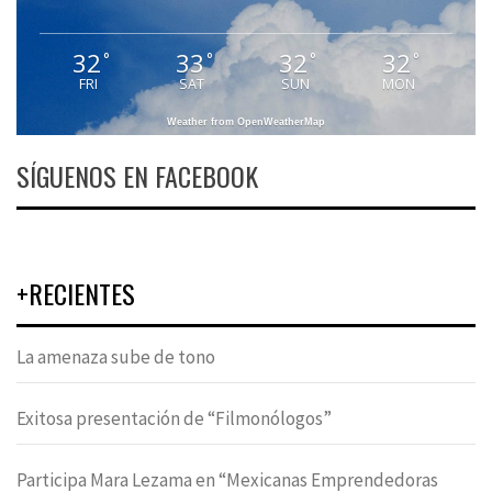
32
33
32
32
°
°
°
°
FRI
SAT
SUN
MON
Weather from OpenWeatherMap
SÍGUENOS EN FACEBOOK
+RECIENTES
La amenaza sube de tono
Exitosa presentación de “Filmonólogos”
Participa Mara Lezama en “Mexicanas Emprendedoras