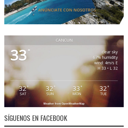
CANCUN
33
°
clear sky
67% humidity
wind: 4m/s E
H 33 • L 32
32
32
33
32
°
°
°
°
SAT
SUN
MON
TUE
Weather from OpenWeatherMap
SÍGUENOS EN FACEBOOK