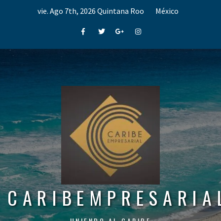
Skip
vie. Ago 7th, 2026
Quintana Roo
México
to
content
Facebook
Twitter
Google+
Instagram
CARIBEMPRESARIA
UNIENDO AL CARIBE