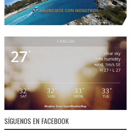
CANCUN
27
°
clear sky
94% humidity
wind: 1m/s SE
H 27 • L 27
32
32
33
33
°
°
°
°
SAT
SUN
MON
TUE
Weather from OpenWeatherMap
SÍGUENOS EN FACEBOOK