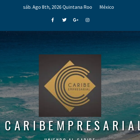
Skip
sáb. Ago 8th, 2026
Quintana Roo
México
to
content
Facebook
Twitter
Google+
Instagram
CARIBEMPRESARIA
UNIENDO AL CARIBE