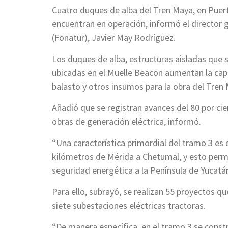
Cuatro duques de alba del Tren Maya, en Puert
encuentran en operación, informó el director
(Fonatur), Javier May Rodríguez.
Los duques de alba, estructuras aisladas que s
ubicadas en el Muelle Beacon aumentan la capa
balasto y otros insumos para la obra del Tren 
Añadió que se registran avances del 80 por cien
obras de generación eléctrica, informó.
“Una característica primordial del tramo 3 es q
kilómetros de Mérida a Chetumal, y esto permit
seguridad energética a la Península de Yucatán
Para ello, subrayó, se realizan 55 proyectos qu
siete subestaciones eléctricas tractoras.
“De manera específica, en el tramo 3 se constr