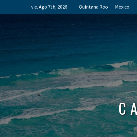
Skip
vie. Ago 7th, 2026
Quintana Roo
México
to
content
C