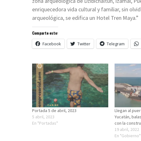
zona arqueológica de Dzibichaltún, Izamal, Pu
enriquecedora vida cultural y familiar, sin ol
arqueológica, se edifica un Hotel Tren Maya.”
Comparte esto:
Facebook
Twitter
Telegram
Portada 5 de abril, 2023
Llegan al pue
5 abril, 2023
Yucatán, balas
En "Portadas"
con la constr
19 abril, 2022
En "Gobierno"