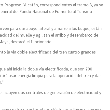
o Progreso, Yucatán, correspondientes al tramo 3, ya se
 general del Fondo Nacional de Fomento al Turismo
irven para dar apoyo lateral y amarre a los buque, están
cidad del muelle y agilizan el arribo y desembarco de
Maya, destacó el funcionario.
to la vía doble electrificada del tren cuatro grandes
ue ahí inicia la doble vía electrificada, que son 700
irá usar energía limpia para la operación del tren y dar
.”
e incluyen dos centrales de generación de electricidad y
uyen cuatro de estas obras eléctricas y llevan un avance