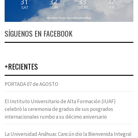
31
32
33
32
°
°
°
°
SAT
SUN
MON
TUE
Weather from OpenWeatherMap
SÍGUENOS EN FACEBOOK
+RECIENTES
PORTADA 07 de AGOSTO
El Instituto Universitario de Alta Formación (IUAF)
celebró la ceremonia de grados de sus posgrados
internacionales rumbo a su décimo aniversario
La Universidad Anáhuac Cancún dio la Bienvenida Integral