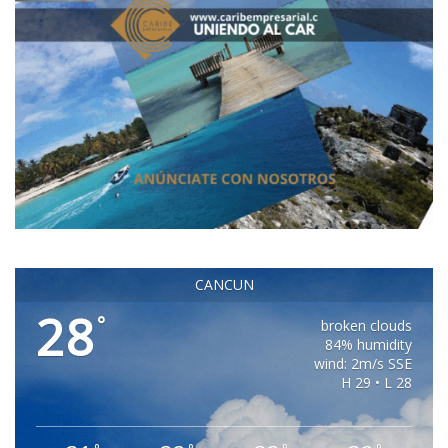
CANCUN
28
°
broken clouds
84% humidity
wind: 2m/s SSE
H 29 • L 28