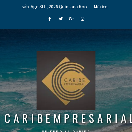
Skip
sáb. Ago 8th, 2026
Quintana Roo
México
to
content
Facebook
Twitter
Google+
Instagram
CARIBEMPRESARIA
UNIENDO AL CARIBE