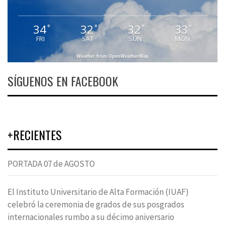
34
32
32
33
°
°
°
°
FRI
SAT
SUN
MON
Weather from OpenWeatherMap
SÍGUENOS EN FACEBOOK
+RECIENTES
PORTADA 07 de AGOSTO
El Instituto Universitario de Alta Formación (IUAF)
celebró la ceremonia de grados de sus posgrados
internacionales rumbo a su décimo aniversario