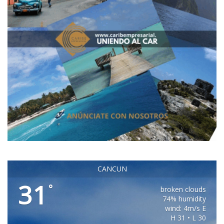
CANCUN
31
°
broken clouds
74% humidity
wind: 4m/s E
H 31 • L 30