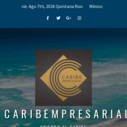
Skip
vie. Ago 7th, 2026
Quintana Roo
México
to
content
Facebook
Twitter
Google+
Instagram
CARIBEMPRESARIA
UNIENDO AL CARIBE