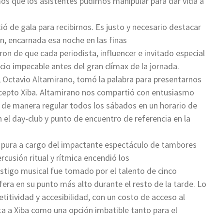
os que los asistentes pudimos manipular para dar vida a
stió de gala para recibirnos. Es justo y necesario destacar
ún, encarnada esa noche en las finas
on de que cada periodista, influencer e invitado especial
cio impecable antes del gran clímax de la jornada.
, Octavio Altamirano, tomó la palabra para presentarnos
oncepto Xiba. Altamirano nos compartió con entusiasmo
bo de manera regular todos los sábados en un horario de
n el day-club y punto de encuentro de referencia en la
ía pura a cargo del impactante espectáculo de tambores
usión ritual y rítmica encendió los
estigo musical fue tomado por el talento de cinco
era en su punto más alto durante el resto de la tarde. Lo
tividad y accesibilidad, con un costo de acceso al
a a Xiba como una opción imbatible tanto para el