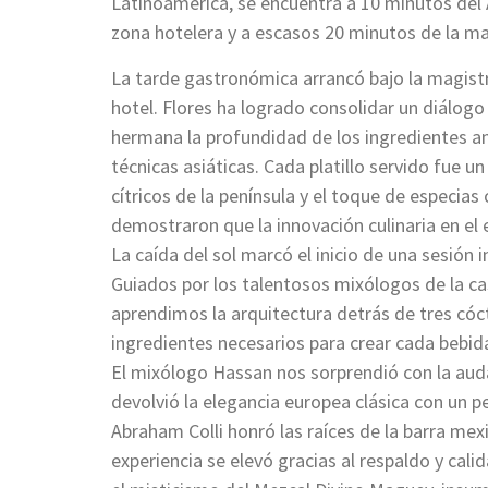
Latinoamérica, se encuentra a 10 minutos del 
zona hotelera y a escasos 20 minutos de la m
La tarde gastronómica arrancó bajo la magistra
hotel. Flores ha logrado consolidar un diálogo
hermana la profundidad de los ingredientes anc
técnicas asiáticas. Cada platillo servido fue u
cítricos de la península y el toque de especias 
demostraron que la innovación culinaria en el 
La caída del sol marcó el inicio de una sesión
Guiados por los talentosos mixólogos de la c
aprendimos la arquitectura detrás de tres cóc
ingredientes necesarios para crear cada bebid
El mixólogo Hassan nos sorprendió con la auda
devolvió la elegancia europea clásica con un p
Abraham Colli honró las raíces de la barra me
experiencia se elevó gracias al respaldo y ca