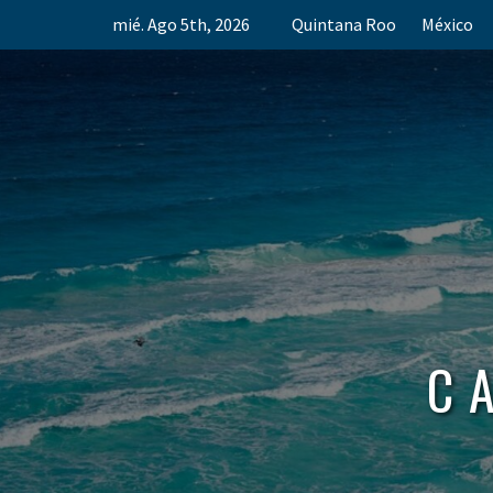
Skip
mié. Ago 5th, 2026
Quintana Roo
México
to
content
C