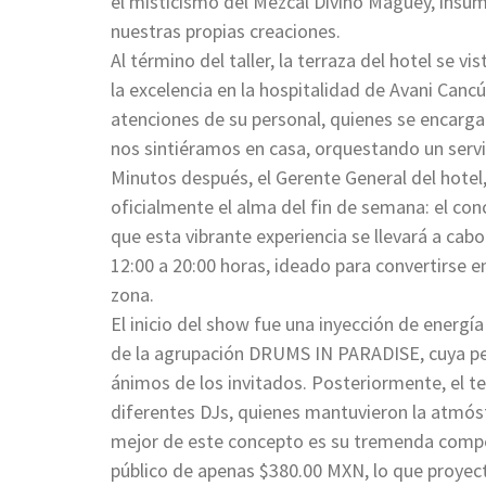
el misticismo del Mezcal Divino Maguey, insum
nuestras propias creaciones.
Al término del taller, la terraza del hotel se vi
la excelencia en la hospitalidad de Avani Canc
atenciones de su personal, quienes se encargar
nos sintiéramos en casa, orquestando un servi
Minutos después, el Gerente General del hotel
oficialmente el alma del fin de semana: el c
que esta vibrante experiencia se llevará a ca
12:00 a 20:00 horas, ideado para convertirse e
zona.
El inicio del show fue una inyección de energ
de la agrupación DRUMS IN PARADISE, cuya perc
ánimos de los invitados. Posteriormente, el t
diferentes DJs, quienes mantuvieron la atmósf
mejor de este concepto es su tremenda competi
público de apenas $380.00 MXN, lo que proyect