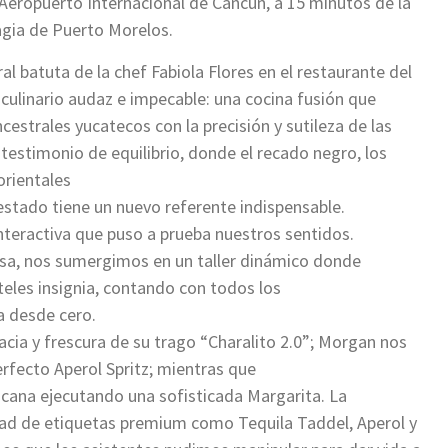
Aeropuerto Internacional de Cancún, a 15 minutos de la
agia de Puerto Morelos.
l batuta de la chef Fabiola Flores en el restaurante del
 culinario audaz e impecable: una cocina fusión que
estrales yucatecos con la precisión y sutileza de las
n testimonio de equilibrio, donde el recado negro, los
orientales
estado tiene un nuevo referente indispensable.
 interactiva que puso a prueba nuestros sentidos.
asa, nos sumergimos en un taller dinámico donde
teles insignia, contando con todos los
a desde cero.
cia y frescura de su trago “Charalito 2.0”; Morgan nos
erfecto Aperol Spritz; mientras que
xicana ejecutando una sofisticada Margarita. La
lidad de etiquetas premium como Tequila Taddel, Aperol y