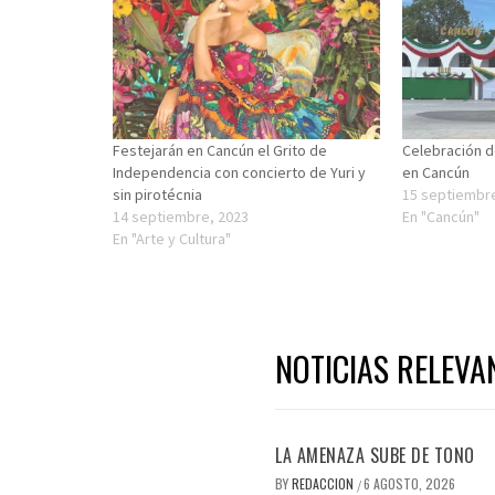
Festejarán en Cancún el Grito de
Celebración d
Independencia con concierto de Yuri y
en Cancún
sin pirotécnia
15 septiembr
14 septiembre, 2023
En "Cancún"
En "Arte y Cultura"
NOTICIAS RELEVA
LA AMENAZA SUBE DE TONO
BY
REDACCION
6 AGOSTO, 2026
/