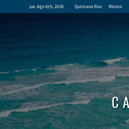
Skip
jue. Ago 6th, 2026
Quintana Roo
México
to
content
C