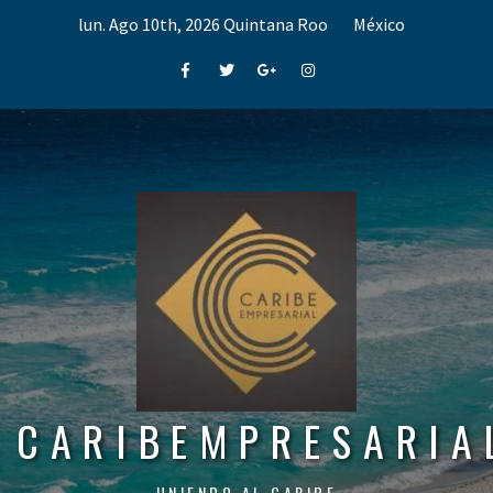
Skip
lun. Ago 10th, 2026
Quintana Roo
México
to
content
Facebook
Twitter
Google+
Instagram
CARIBEMPRESARIA
UNIENDO AL CARIBE