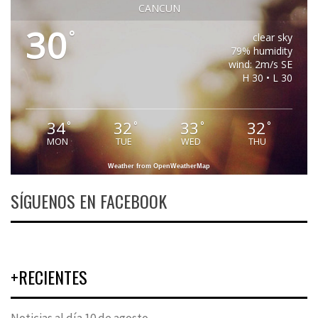
CANCUN
30
°
clear sky
79% humidity
wind: 2m/s SE
H 30 • L 30
34
32
33
32
°
°
°
°
MON
TUE
WED
THU
Weather from OpenWeatherMap
SÍGUENOS EN FACEBOOK
+RECIENTES
Noticias al día 10 de agosto