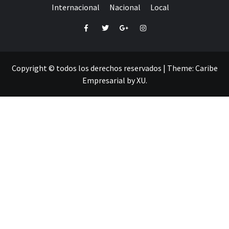
Internacional
Nacional
Local
Facebook
Twitter
Google+
Instagram
Copyright © todos los derechos reservados
|
Theme:
Caribe
Empresarial
by
XU
.