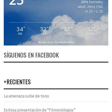
88% humidity
wind: 2m/s ENE
H 25 • L 25
34
32
32
32
°
°
°
°
FRI
SAT
SUN
MON
Weather from OpenWeatherMap
SÍGUENOS EN FACEBOOK
+RECIENTES
La amenaza sube de tono
Exitosa presentación de “Filmonólogos”