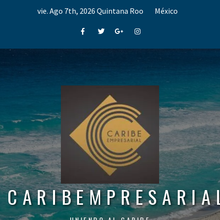
Skip
vie. Ago 7th, 2026
Quintana Roo
México
to
content
Facebook
Twitter
Google+
Instagram
CARIBEMPRESARIA
UNIENDO AL CARIBE