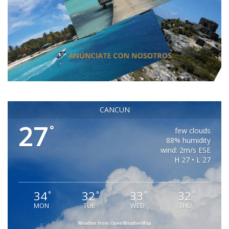
CANCUN
27
°
few clouds
88% humidity
wind: 2m/s ESE
H 27 • L 27
34
32
33
32
°
°
°
°
MON
TUE
WED
THU
Weather from OpenWeatherMap