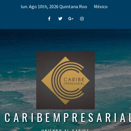
Skip
lun. Ago 10th, 2026
Quintana Roo
México
to
content
Facebook
Twitter
Google+
Instagram
CARIBEMPRESARIA
UNIENDO AL CARIBE