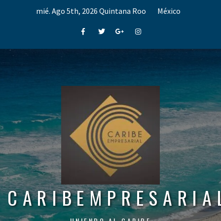
Skip
mié. Ago 5th, 2026
Quintana Roo
México
to
content
Facebook
Twitter
Google+
Instagram
CARIBEMPRESARIA
UNIENDO AL CARIBE