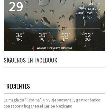
29
°
light rain
79% humidity
wind: 3m/s ENE
H 29 • L 29
35
35
33
32
°
°
°
°
THU
FRI
SAT
SUN
Weather from OpenWeatherMap
SÍGUENOS EN FACEBOOK
+RECIENTES
La magia de “Cristina”, un viaje sensorial y gastronómico
con sabor a hogar en el Caribe Mexicano