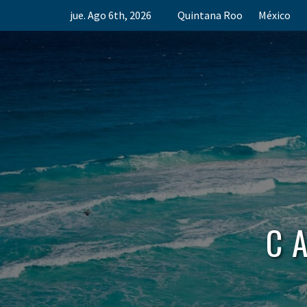
Skip
jue. Ago 6th, 2026
Quintana Roo
México
to
content
C