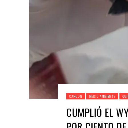
CANCÚN
MEDIO AMBIENTE
QU
CUMPLIÓ EL W
POR CIENTO DE