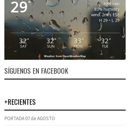
29
°
light rain
83% humidity
wind: 2m/s ESE
H 29 • L 29
32
32
33
32
°
°
°
°
SAT
SUN
MON
TUE
Weather from OpenWeatherMap
SÍGUENOS EN FACEBOOK
+RECIENTES
PORTADA 07 de AGOSTO