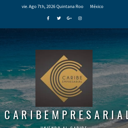
Skip
vie. Ago 7th, 2026
Quintana Roo
México
to
content
Facebook
Twitter
Google+
Instagram
CARIBEMPRESARIA
UNIENDO AL CARIBE