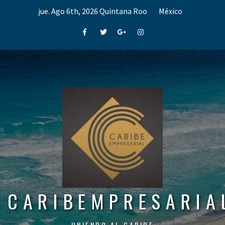
Skip
jue. Ago 6th, 2026
Quintana Roo
México
to
content
Facebook
Twitter
Google+
Instagram
CARIBEMPRESARIA
UNIENDO AL CARIBE