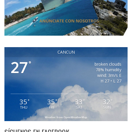
CANCUN
27
°
broken clouds
78% humidity
wind: 3m/s E
H 27 • L 27
35
35
33
32
°
°
°
°
THU
FRI
SAT
SUN
Weather from OpenWeatherMap