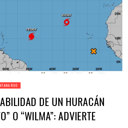
NTANA ROO
BABILIDAD DE UN HURACÁN
O” O “WILMA”: ADVIERTE