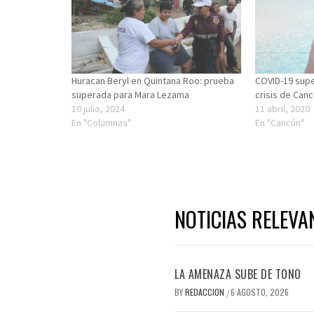
Huracan Beryl en Quintana Roo: prueba
COVID-19 sup
superada para Mara Lezama
crisis de Can
10 julio, 2024
11 abril, 2020
En "Columnas"
En "Cancún"
NOTICIAS RELEVA
LA AMENAZA SUBE DE TONO
BY
REDACCION
6 AGOSTO, 2026
/