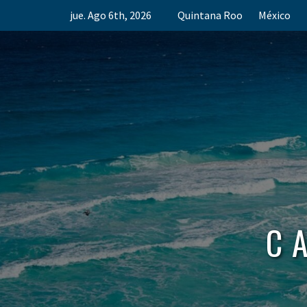
Skip
jue. Ago 6th, 2026
Quintana Roo
México
to
content
C