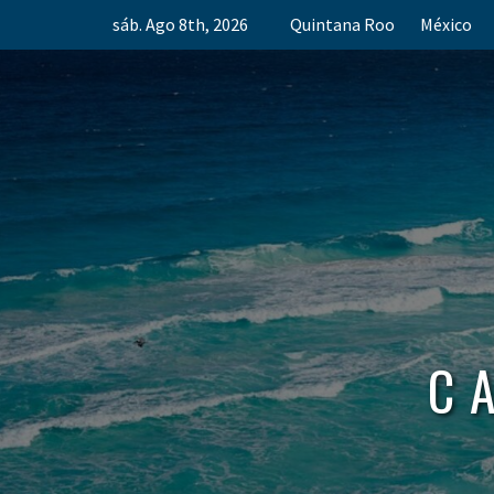
Skip
sáb. Ago 8th, 2026
Quintana Roo
México
to
content
C