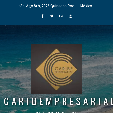
Skip
sáb. Ago 8th, 2026
Quintana Roo
México
to
content
Facebook
Twitter
Google+
Instagram
CARIBEMPRESARIA
UNIENDO AL CARIBE