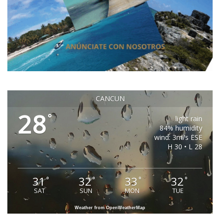
CANCUN
28
°
light rain
84% humidity
wind: 3m/s ESE
H 30 • L 28
31
32
33
32
°
°
°
°
SAT
SUN
MON
TUE
Weather from OpenWeatherMap