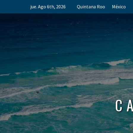
Skip
jue. Ago 6th, 2026
Quintana Roo
México
to
content
C