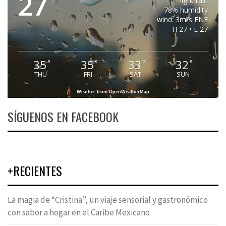
27
light rain
78% humidity
wind: 3m/s ENE
H 27 • L 27
35
35
33
32
°
°
°
°
THU
FRI
SAT
SUN
Weather from OpenWeatherMap
SÍGUENOS EN FACEBOOK
+RECIENTES
La magia de “Cristina”, un viaje sensorial y gastronómico
con sabor a hogar en el Caribe Mexicano