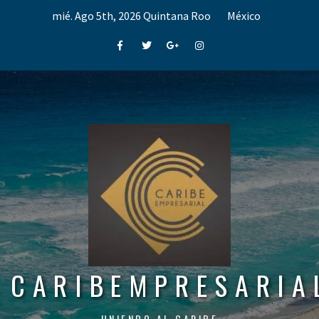
Skip
mié. Ago 5th, 2026
Quintana Roo
México
to
content
Facebook
Twitter
Google+
Instagram
CARIBEMPRESARIA
UNIENDO AL CARIBE