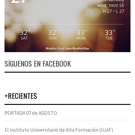
wind: 1m/s SE
H 27 • L 27
32
32
33
33
°
°
°
°
SAT
SUN
MON
TUE
Weather from OpenWeatherMap
SÍGUENOS EN FACEBOOK
+RECIENTES
PORTADA 07 de AGOSTO
El Instituto Universitario de Alta Formación (IUAF)