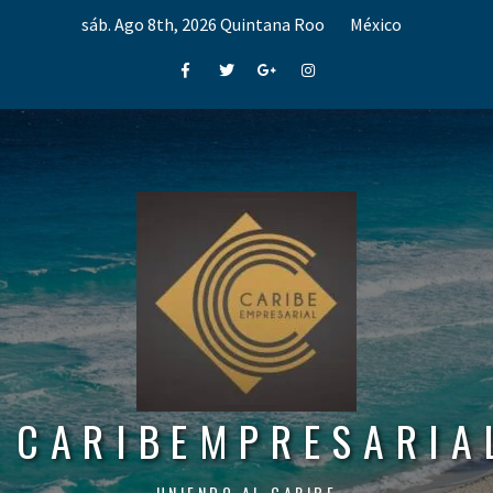
Skip
sáb. Ago 8th, 2026
Quintana Roo
México
to
content
Facebook
Twitter
Google+
Instagram
CARIBEMPRESARIA
UNIENDO AL CARIBE