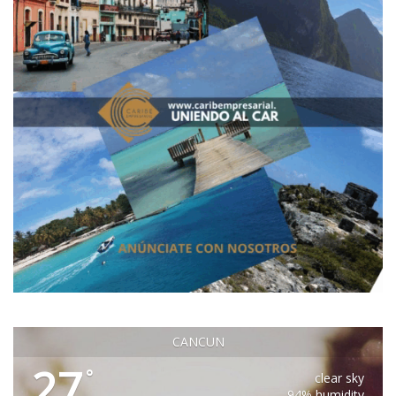
CANCUN
27
°
clear sky
94% humidity