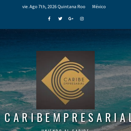
Skip
vie. Ago 7th, 2026
Quintana Roo
México
to
content
Facebook
Twitter
Google+
Instagram
CARIBEMPRESARIA
UNIENDO AL CARIBE