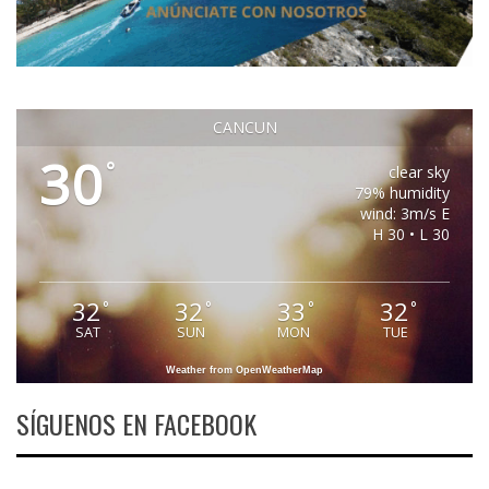
CANCUN
30
°
clear sky
79% humidity
wind: 3m/s E
H 30 • L 30
32
32
33
32
°
°
°
°
SAT
SUN
MON
TUE
Weather from OpenWeatherMap
SÍGUENOS EN FACEBOOK