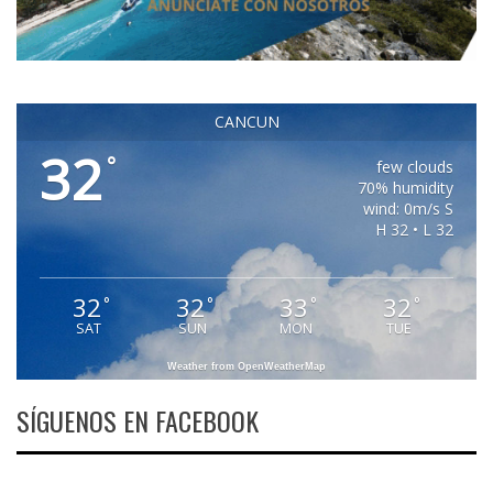
CANCUN
32
°
few clouds
70% humidity
wind: 0m/s S
H 32 • L 32
32
32
33
32
°
°
°
°
SAT
SUN
MON
TUE
Weather from OpenWeatherMap
SÍGUENOS EN FACEBOOK