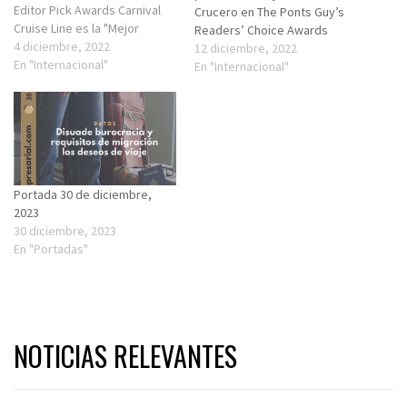
Editor Pick Awards Carnival
Crucero en The Ponts Guy’s
Cruise Line es la "Mejor
Readers’ Choice Awards
relación calidad-precio" en la
4 diciembre, 2022
12 diciembre, 2022
categoría Océano de los
En "Internacional"
En "Internacional"
premios Cruise Critic Editors'
Pick Awards para 2022. “La
marca registrada de un
crucero Carnival es una
experiencia divertida…
Portada 30 de diciembre,
2023
30 diciembre, 2023
En "Portadas"
NOTICIAS RELEVANTES