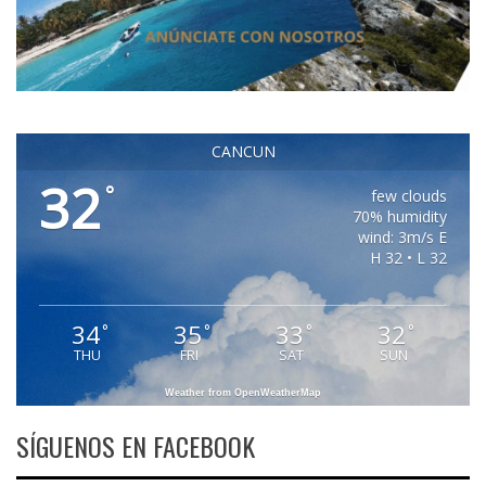
CANCUN
32
°
few clouds
70% humidity
wind: 3m/s E
H 32 • L 32
34
35
33
32
°
°
°
°
THU
FRI
SAT
SUN
Weather from OpenWeatherMap
SÍGUENOS EN FACEBOOK