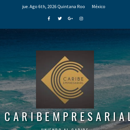
Skip
jue. Ago 6th, 2026
Quintana Roo
México
to
content
Facebook
Twitter
Google+
Instagram
CARIBEMPRESARIA
UNIENDO AL CARIBE