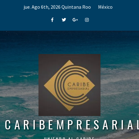
Skip
jue. Ago 6th, 2026
Quintana Roo
México
to
content
Facebook
Twitter
Google+
Instagram
CARIBEMPRESARIA
UNIENDO AL CARIBE