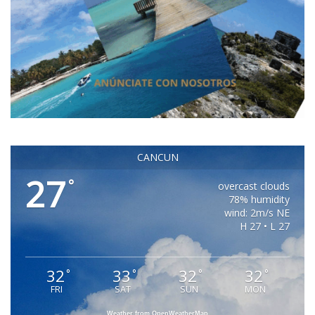
CANCUN
27
°
overcast clouds
78% humidity
wind: 2m/s NE
H 27 • L 27
32
33
32
32
°
°
°
°
FRI
SAT
SUN
MON
Weather from OpenWeatherMap