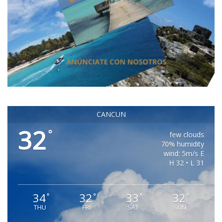
CANCUN
32
°
few clouds
70% humidity
wind: 5m/s E
H 32 • L 31
34
32
33
32
°
°
°
°
THU
FRI
SAT
SUN