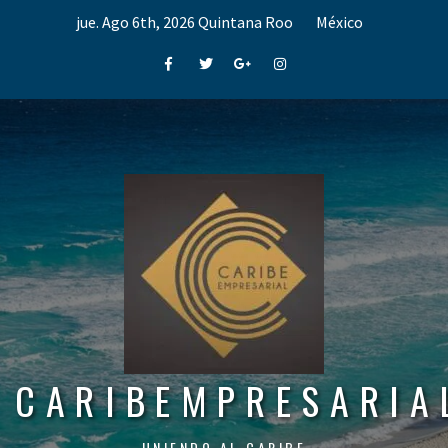
Skip
jue. Ago 6th, 2026
Quintana Roo
México
to
content
Facebook
Twitter
Google+
Instagram
CARIBEMPRESARIA
UNIENDO AL CARIBE