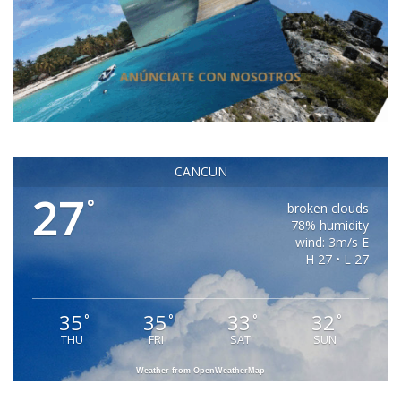
CANCUN
27
°
broken clouds
78% humidity
wind: 3m/s E
H 27 • L 27
35
35
33
32
°
°
°
°
THU
FRI
SAT
SUN
Weather from OpenWeatherMap