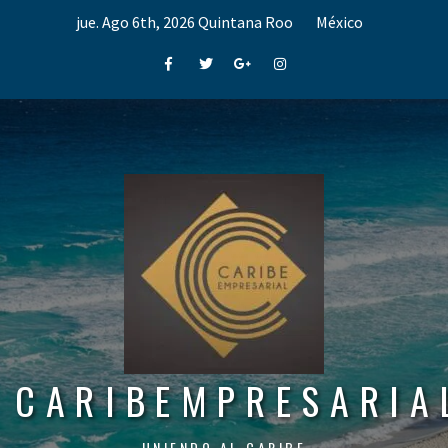
Skip
jue. Ago 6th, 2026
Quintana Roo
México
to
content
Facebook
Twitter
Google+
Instagram
CARIBEMPRESARIA
UNIENDO AL CARIBE