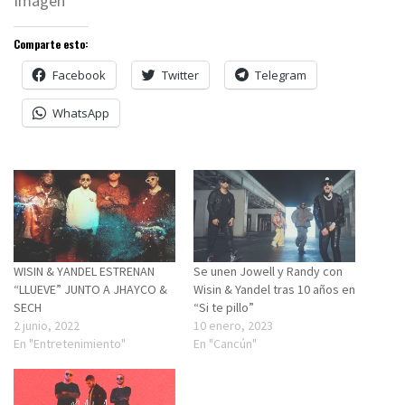
Imagen
Comparte esto:
Facebook
Twitter
Telegram
WhatsApp
WISIN & YANDEL ESTRENAN
Se unen Jowell y Randy con
“LLUEVE” JUNTO A JHAYCO &
Wisin & Yandel tras 10 años en
SECH
“Si te pillo”
2 junio, 2022
10 enero, 2023
En "Entretenimiento"
En "Cancún"