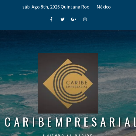
Skip
sáb. Ago 8th, 2026
Quintana Roo
México
to
content
Facebook
Twitter
Google+
Instagram
CARIBEMPRESARIA
UNIENDO AL CARIBE