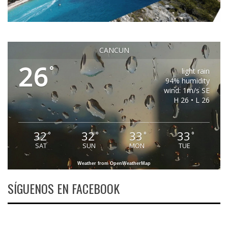
CANCUN
26
°
light rain
94% humidity
wind: 1m/s SE
H 26 • L 26
32
32
33
33
°
°
°
°
SAT
SUN
MON
TUE
Weather from OpenWeatherMap
SÍGUENOS EN FACEBOOK