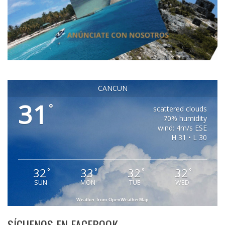
CANCUN
31
°
scattered clouds
70% humidity
wind: 4m/s ESE
H 31 • L 30
32
33
32
32
°
°
°
°
SUN
MON
TUE
WED
Weather from OpenWeatherMap
SÍGUENOS EN FACEBOOK