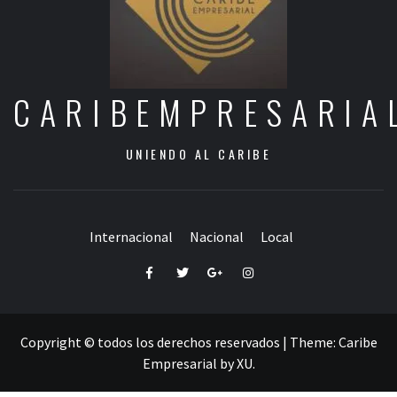
CARIBEMPRESARIA
UNIENDO AL CARIBE
Internacional
Nacional
Local
Facebook
Twitter
Google+
Instagram
Copyright © todos los derechos reservados
|
Theme:
Caribe
Empresarial
by
XU
.