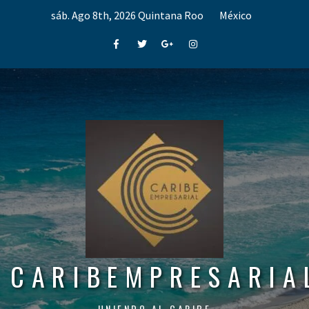
Skip
sáb. Ago 8th, 2026
Quintana Roo
México
to
content
Facebook
Twitter
Google+
Instagram
CARIBEMPRESARIA
UNIENDO AL CARIBE