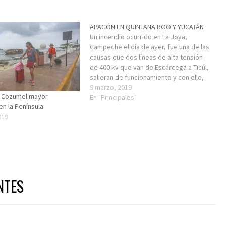
APAGÓN EN QUINTANA ROO Y YUCATÁN
Un incendio ocurrido en La Joya,
Campeche el día de ayer, fue una de las
causas que dos líneas de alta tensión
de 400 kv que van de Escárcega a Ticúl,
salieran de funcionamiento y con ello,
se registró falta de energía eléctrica en
9 marzo, 2019
n Cozumel mayor
los municipios de Cancún, Playa del…
En "Principales"
en la Península
019
NTES