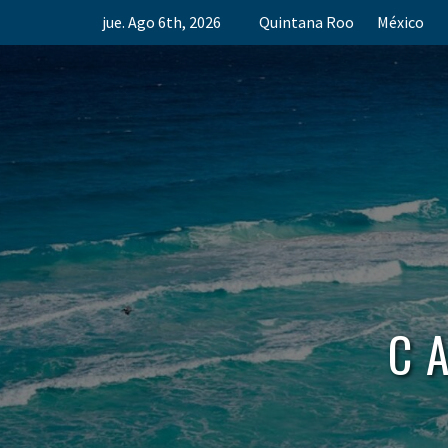
Skip
jue. Ago 6th, 2026
Quintana Roo
México
to
content
C