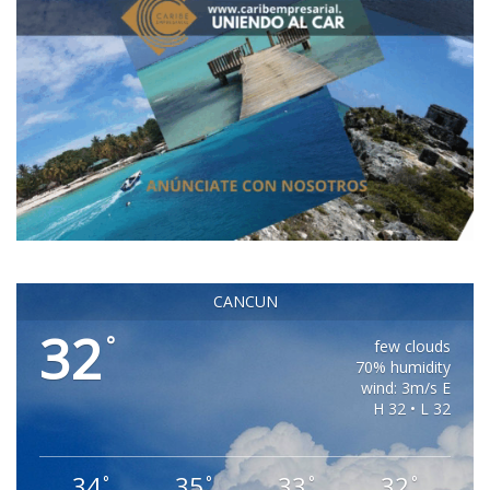
CANCUN
32
°
few clouds
70% humidity
wind: 3m/s E
H 32 • L 32
34
35
33
32
°
°
°
°