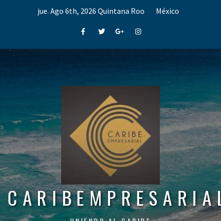
Skip
jue. Ago 6th, 2026
Quintana Roo
México
to
content
Facebook
Twitter
Google+
Instagram
CARIBEMPRESARIA
UNIENDO AL CARIBE