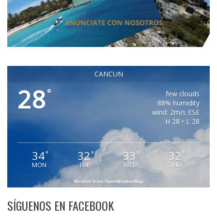
CANCUN
28
°
few clouds
88% humidity
wind: 2m/s ESE
H 28 • L 28
34
32
33
32
°
°
°
°
MON
TUE
WED
THU
Weather from OpenWeatherMap
SÍGUENOS EN FACEBOOK