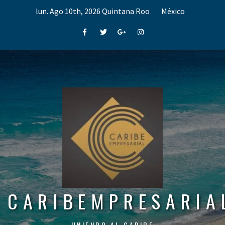
Skip
lun. Ago 10th, 2026
Quintana Roo
México
to
content
Facebook
Twitter
Google+
Instagram
CARIBEMPRESARIA
UNIENDO AL CARIBE