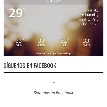
CANCUN
29
°
clear sky
83% humidity
wind: 2m/s E
H 29 • L 29
33
33
32
33
°
°
°
°
SUN
MON
TUE
WED
Weather from OpenWeatherMap
SÍGUENOS EN FACEBOOK
Síguenos en Facebook