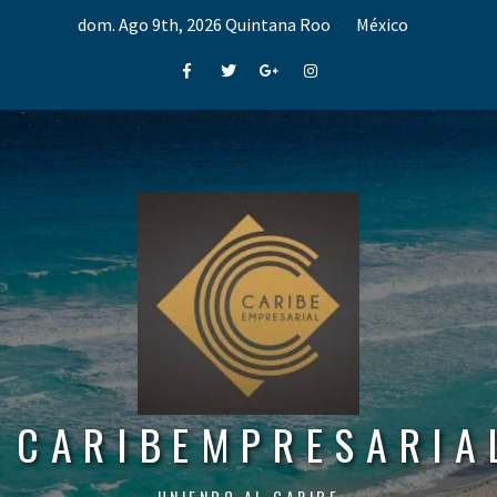
Skip
dom. Ago 9th, 2026
Quintana Roo
México
to
content
Facebook
Twitter
Google+
Instagram
CARIBEMPRESARIA
UNIENDO AL CARIBE