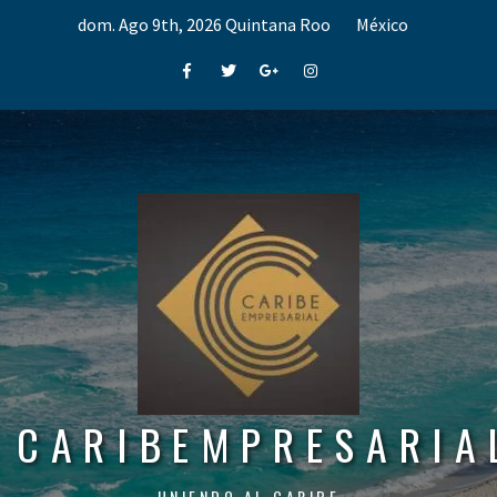
Skip
dom. Ago 9th, 2026
Quintana Roo
México
to
content
Facebook
Twitter
Google+
Instagram
CARIBEMPRESARIA
UNIENDO AL CARIBE