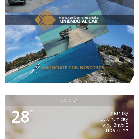
CANCUN
28
°
clear sky
89% humidity
wind: 3m/s E
H 28 • L 27