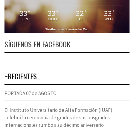
33
33
32
33
°
°
°
°
SUN
MON
TUE
WED
Weather from OpenWeatherMap
SÍGUENOS EN FACEBOOK
+RECIENTES
PORTADA 07 de AGOSTO
El Instituto Universitario de Alta Formación (IUAF)
celebró la ceremonia de grados de sus posgrados
internacionales rumbo a su décimo aniversario