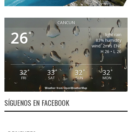
CANCUN
26
°
light rain
83% humidity
wind: 2m/s ENE
H 26 • L 26
32
33
32
32
°
°
°
°
FRI
SAT
SUN
MON
Weather from OpenWeatherMap
SÍGUENOS EN FACEBOOK