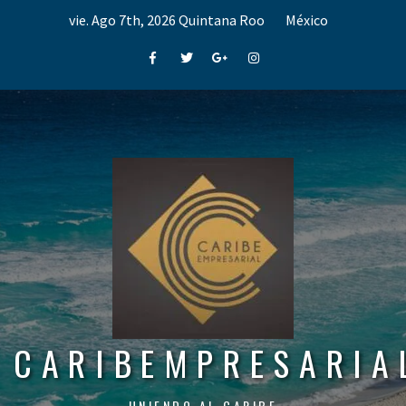
Skip
vie. Ago 7th, 2026
Quintana Roo
México
to
content
Facebook
Twitter
Google+
Instagram
CARIBEMPRESARIA
UNIENDO AL CARIBE