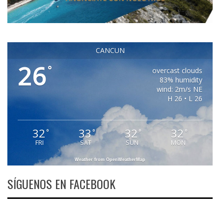
CANCUN
26
°
overcast clouds
83% humidity
wind: 2m/s NE
H 26 • L 26
32
33
32
32
°
°
°
°
FRI
SAT
SUN
MON
Weather from OpenWeatherMap
SÍGUENOS EN FACEBOOK