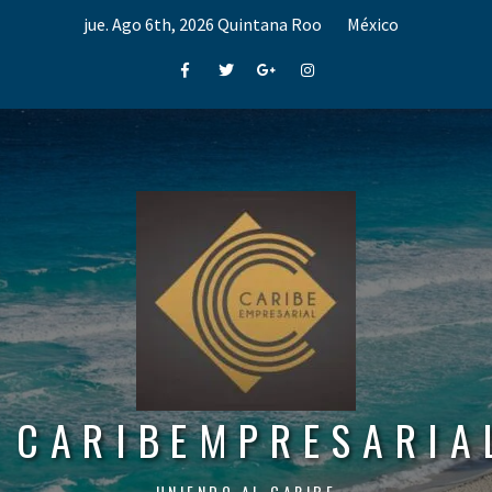
Skip
jue. Ago 6th, 2026
Quintana Roo
México
to
content
Facebook
Twitter
Google+
Instagram
CARIBEMPRESARIA
UNIENDO AL CARIBE