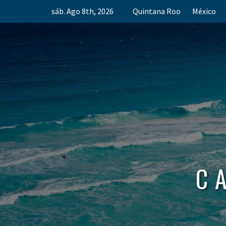
Skip
sáb. Ago 8th, 2026
Quintana Roo
México
to
content
C