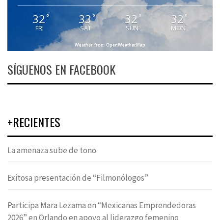
32
33
32
32
°
°
°
°
FRI
SAT
SUN
MON
Weather from OpenWeatherMap
SÍGUENOS EN FACEBOOK
+RECIENTES
La amenaza sube de tono
Exitosa presentación de “Filmonólogos”
Participa Mara Lezama en “Mexicanas Emprendedoras
2026” en Orlando en apoyo al liderazgo femenino