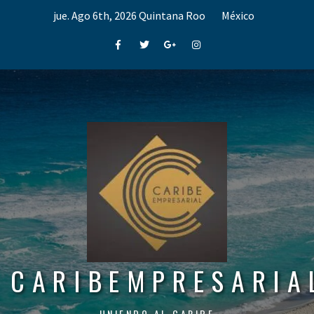
Skip
jue. Ago 6th, 2026
Quintana Roo
México
to
content
Facebook
Twitter
Google+
Instagram
CARIBEMPRESARIA
UNIENDO AL CARIBE