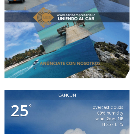
CANCUN
25
°
overcast clouds
88% humidity
wind: 2m/s NE
H 25 • L 25