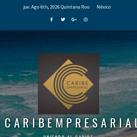
Skip
jue. Ago 6th, 2026
Quintana Roo
México
to
content
Facebook
Twitter
Google+
Instagram
CARIBEMPRESARIA
UNIENDO AL CARIBE