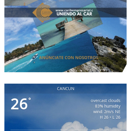
CANCUN
26
°
overcast clouds
83% humidity
wind: 2m/s NE
H 26 • L 26