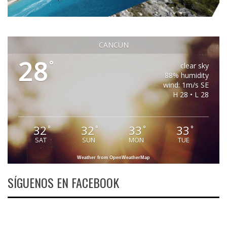
CANCUN
28
°
clear sky
88% humidity
wind: 1m/s SE
H 28 • L 28
32
32
33
33
°
°
°
°
SAT
SUN
MON
TUE
Weather from OpenWeatherMap
SÍGUENOS EN FACEBOOK