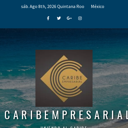
Skip
sáb. Ago 8th, 2026
Quintana Roo
México
to
content
Facebook
Twitter
Google+
Instagram
CARIBEMPRESARIA
UNIENDO AL CARIBE