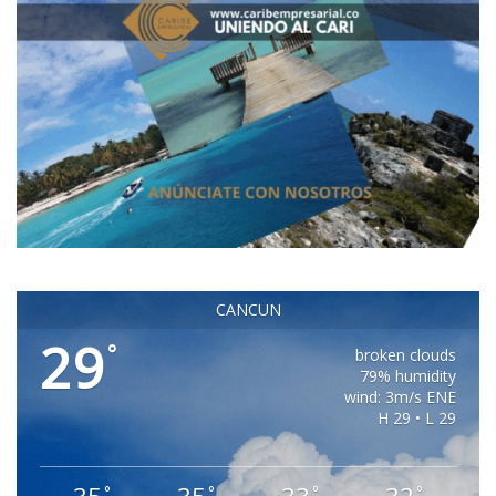
CANCUN
29
°
broken clouds
79% humidity
wind: 3m/s ENE
H 29 • L 29
°
°
°
°