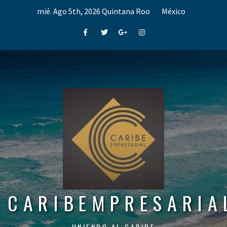
Skip
mié. Ago 5th, 2026
Quintana Roo
México
to
content
Facebook
Twitter
Google+
Instagram
CARIBEMPRESARIA
UNIENDO AL CARIBE