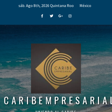
Skip
sáb. Ago 8th, 2026
Quintana Roo
México
to
content
Facebook
Twitter
Google+
Instagram
CARIBEMPRESARIA
UNIENDO AL CARIBE