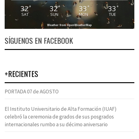
32
32
33
33
°
°
°
°
SAT
SUN
MON
TUE
Weather from OpenWeatherMap
SÍGUENOS EN FACEBOOK
+RECIENTES
PORTADA 07 de AGOSTO
El Instituto Universitario de Alta Formación (IUAF)
celebró la ceremonia de grados de sus posgrados
internacionales rumbo a su décimo aniversario