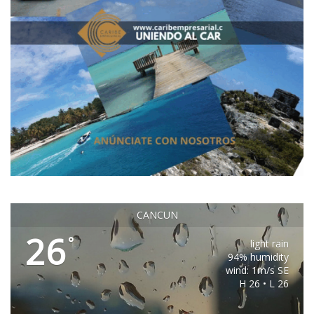
CANCUN
26
°
light rain
94% humidity
wind: 1m/s SE
H 26 • L 26