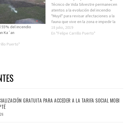
Técnico de Vida Silvestre permanecen
atentos a la evolución del incendio
"Muyil" para revisar afectaciones a la
fauna que vive en la zona e impedir la
el 55% del incendio
caza furtiva. La titular del Instituto de
18 julio, 2019
ian Ka´an
Biodiversidad y Áreas Naturales
En "Felipe Carrillo Puerto"
Protegidas Elvira Carvajal Hinojosa
rillo Puerto"
comentó que desde el inicio…
NTES
CIALIZACIÓN GRATUITA PARA ACCEDER A LA TARIFA SOCIAL MOBI
PTÉ
026