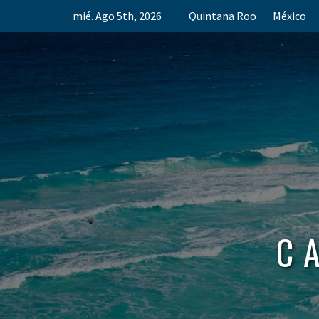
Skip
mié. Ago 5th, 2026
Quintana Roo
México
to
content
C