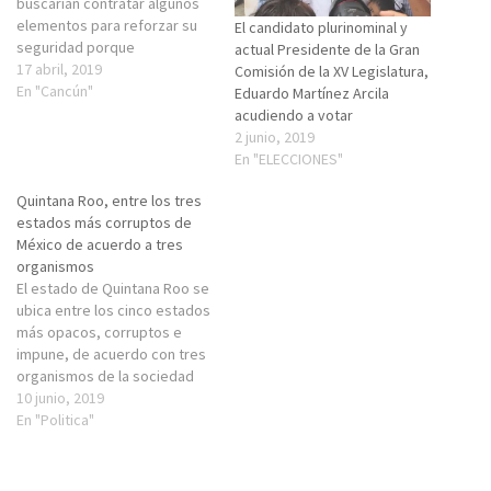
buscarían contratar algunos
elementos para reforzar su
El candidato plurinominal y
seguridad porque
actual Presidente de la Gran
actualmente los elementos
17 abril, 2019
Comisión de la XV Legislatura,
privados están en desventaja
En "Cancún"
Eduardo Martínez Arcila
ante los delincuentes, señaló
acudiendo a votar
Eduardo Galaviz Ibarra,
2 junio, 2019
presidente de la Asociación
En "ELECCIONES"
de Plazas Comerciales de
Quintana Roo. Hace una
Quintana Roo, entre los tres
semana, una persona fue
estados más corruptos de
ejecutada en…
México de acuerdo a tres
organismos
El estado de Quintana Roo se
ubica entre los cinco estados
más opacos, corruptos e
impune, de acuerdo con tres
organismos de la sociedad
civil, uno internacional, por lo
10 junio, 2019
que el Comité de
En "Politica"
Participación Ciudadana del
Sistema Estatal
Anticorrupción lanzó la