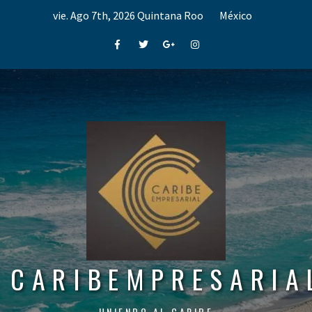
Skip
vie. Ago 7th, 2026
Quintana Roo
México
to
content
Facebook
Twitter
Google+
Instagram
CARIBEMPRESARIA
UNIENDO AL CARIBE