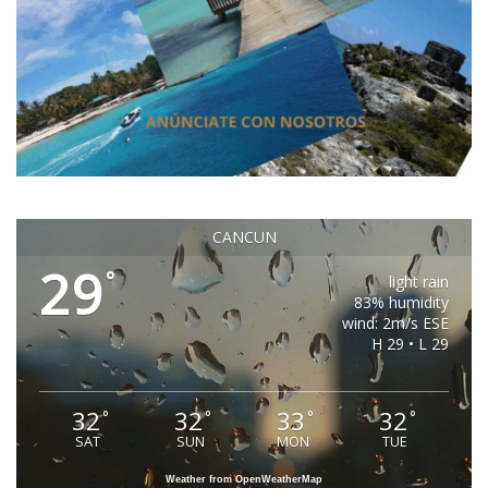
CANCUN
29
°
light rain
83% humidity
wind: 2m/s ESE
H 29 • L 29
32
32
33
32
°
°
°
°
SAT
SUN
MON
TUE
Weather from OpenWeatherMap