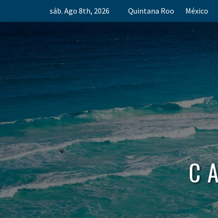
Skip
sáb. Ago 8th, 2026
Quintana Roo
México
to
content
C