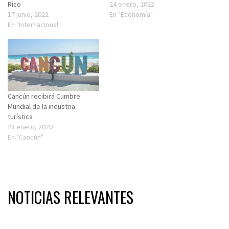
Rico
24 enero, 2022
17 junio, 2022
En "Economía"
En "Internacional"
Cancún recibirá Cumbre
Mundial de la industria
turística
28 enero, 2020
En "Cancún"
NOTICIAS RELEVANTES