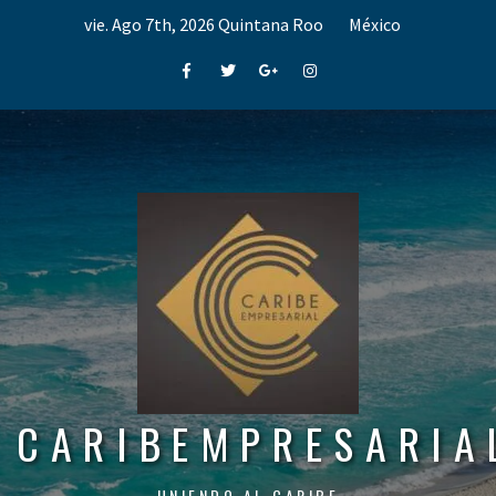
Skip
vie. Ago 7th, 2026
Quintana Roo
México
to
content
Facebook
Twitter
Google+
Instagram
CARIBEMPRESARIA
UNIENDO AL CARIBE