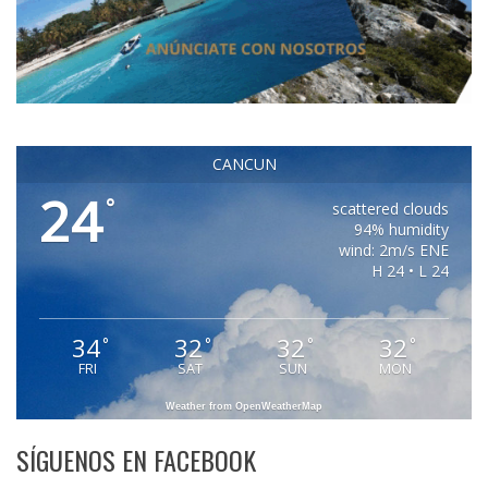
CANCUN
24
°
scattered clouds
94% humidity
wind: 2m/s ENE
H 24 • L 24
34
32
32
32
°
°
°
°
FRI
SAT
SUN
MON
Weather from OpenWeatherMap
SÍGUENOS EN FACEBOOK